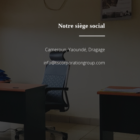
Notre siège social
Cameroun, Yaoundé, Dragage
info@tscorporationgroup.com